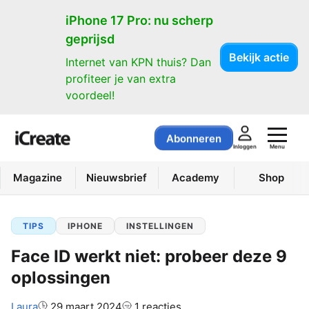
iPhone 17 Pro: nu scherp
geprijsd
Bekijk actie
Internet van KPN thuis? Dan
profiteer je van extra
voordeel!
Abonneren
Menu
Inloggen
Magazine
Nieuwsbrief
Academy
Shop
TIPS
IPHONE
INSTELLINGEN
Face ID werkt niet: probeer deze 9
oplossingen
Auteur:
Laura
29 maart 2024
1 reacties