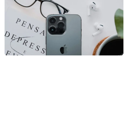
Als brildrager loop je soms tegen
van die kleine ongemakken aan die
stiekem behoorlijk irritant zijn. Je
iPhone helpt je in dit soort situaties
uit de brand.