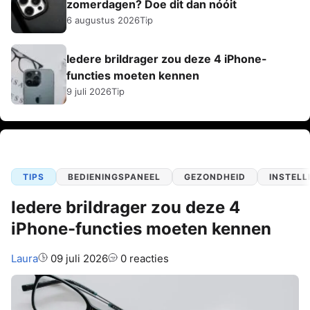
zomerdagen? Doe dit dan nóóit
6 augustus 2026
Tip
Iedere brildrager zou deze 4 iPhone-
functies moeten kennen
9 juli 2026
Tip
TIPS
BEDIENINGSPANEEL
GEZONDHEID
INSTELL
Iedere brildrager zou deze 4
iPhone-functies moeten kennen
Auteur:
Laura
09 juli 2026
0 reacties