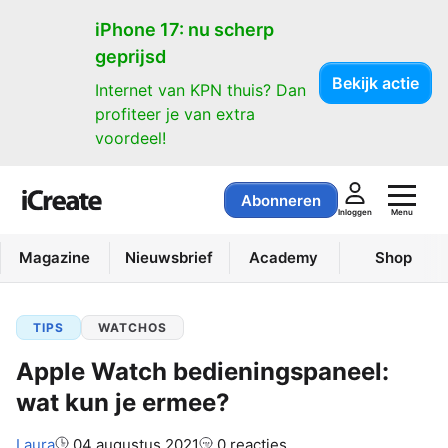
iPhone 17: nu scherp
geprijsd
Bekijk actie
Internet van KPN thuis? Dan
profiteer je van extra
voordeel!
Abonneren
Menu
Inloggen
Magazine
Nieuwsbrief
Academy
Shop
TIPS
WATCHOS
Apple Watch bedieningspaneel:
wat kun je ermee?
Auteur:
Laura
04 augustus 2021
0 reacties