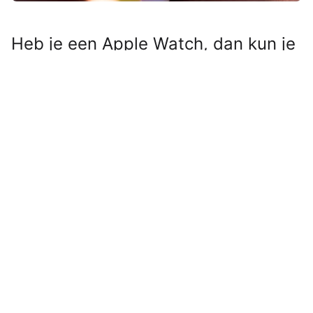
Heb je een Apple Watch, dan kun je
binnen de kortste keren niet meer
zonder. Niet alleen omdat hij je
stappen telt, je hartslag meet en je
subtiel op de hoogte houdt van
nieuwe meldingen, maar vooral
omdat hij je andere Apple-
apparaten nét wat slimmer maakt.
Lees verder na de advertentie