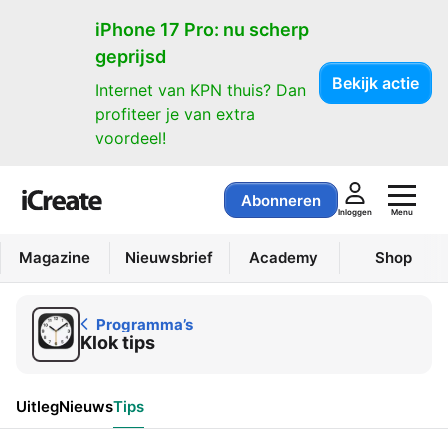
Programma’s
iPhone 17 Pro: nu scherp
geprijsd
Bekijk actie
Internet van KPN thuis? Dan
profiteer je van extra
voordeel!
Abonneren
Menu
Inloggen
Magazine
Nieuwsbrief
Academy
Shop
Programma’s
Klok tips
Uitleg
Nieuws
Tips