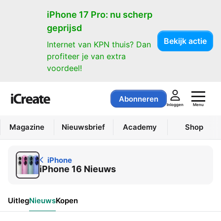
iPhone
iPhone 17 Pro: nu scherp
geprijsd
Bekijk actie
Internet van KPN thuis? Dan
profiteer je van extra
voordeel!
Abonneren
Menu
Inloggen
Magazine
Nieuwsbrief
Academy
Shop
iPhone
iPhone 16 Nieuws
Uitleg
Nieuws
Kopen