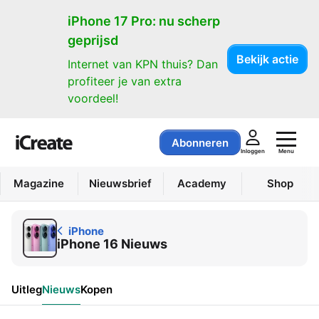
iPhone
iPhone 17 Pro: nu scherp
geprijsd
Bekijk actie
Internet van KPN thuis? Dan
profiteer je van extra
voordeel!
Abonneren
Menu
Inloggen
Magazine
Nieuwsbrief
Academy
Shop
iPhone
iPhone 16 Nieuws
Uitleg
Nieuws
Kopen