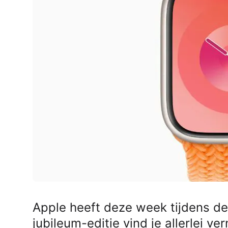
AirPods Pro 2
AirPods Max
AirPods Max 2
GERUCHTEN
Alle AirPods
Apple heeft deze week tijdens
jubileum-editie vind je allerlei 