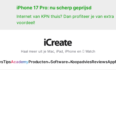
iPhone 17 Pro: nu scherp geprijsd
Internet van KPN thuis? Dan profiteer je van extra
voordeel!
Haal meer uit je Mac, iPad, iPhone en  Watch
ws
Tips
Academy
Producten
Software
Koopadvies
Reviews
App
iPad
iPadOS
o
en Gate
iPad Pro 2025
iPadOS 27
NIEUW
NIEUW
NIEUW
NIEUW
e
iPad Air 2026
iPadOS 26
NIEUW
 2026
oia
iPad Air 2025
iPadOS 18
NIEUW
o M5
oma
iPad mini 7
iPadOS 17
NIEUW
NIEUW
24
ura
iPad 2025
NIEUW