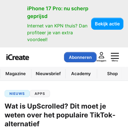
iPhone 17 Pro: nu scherp
geprijsd
Bekijk actie
Internet van KPN thuis? Dan
profiteer je van extra
voordeel!
Abonneren
Menu
Inloggen
Magazine
Nieuwsbrief
Academy
Shop
NIEUWS
APPS
Wat is UpScrolled? Dit moet je
weten over het populaire TikTok-
alternatief