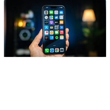
Als je in het buitenland op vakantie
gaat en deze apps op je
iPhone
staan, kun je een boete tot wel
1500 euro ontvangen. Wees
gewaarschuwd!