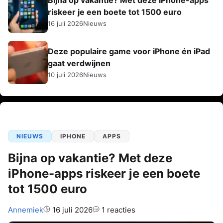
Bijna op vakantie? Met deze iPhone-apps
riskeer je een boete tot 1500 euro
16 juli 2026
Nieuws
Deze populaire game voor iPhone én iPad
gaat verdwijnen
10 juli 2026
Nieuws
NIEUWS
IPHONE
APPS
Bijna op vakantie? Met deze
iPhone-apps riskeer je een boete
tot 1500 euro
Auteur:
Annemiek
16 juli 2026
1 reacties