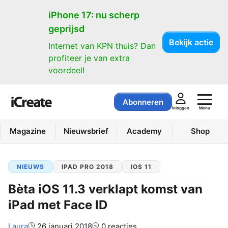
iPhone 17: nu scherp
geprijsd
Bekijk actie
Internet van KPN thuis? Dan
profiteer je van extra
voordeel!
Abonneren
Menu
Inloggen
Magazine
Nieuwsbrief
Academy
Shop
NIEUWS
IPAD PRO 2018
IOS 11
Bèta iOS 11.3 verklapt komst van
iPad met Face ID
Auteur:
Laura
26 januari 2018
0 reacties