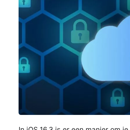
AirPods Pro 2
AirPods Max
AirPods Max 2
GERUCHTEN
Alle AirPods
In iOS 16.3 is er een manier om j