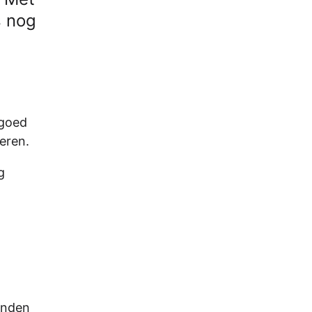
s nog
 goed
eren.
g
lenden