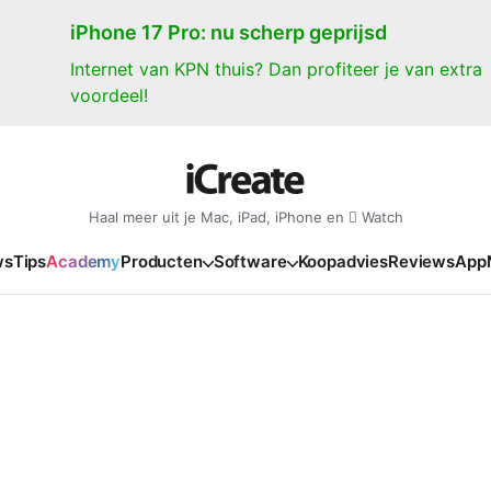
iPhone 17 Pro: nu scherp geprijsd
Internet van KPN thuis? Dan profiteer je van extra
voordeel!
Haal meer uit je Mac, iPad, iPhone en  Watch
ws
Tips
Academy
Producten
Software
Koopadvies
Reviews
App
iPad
iPadOS
o
en Gate
iPad Pro 2025
iPadOS 27
NIEUW
NIEUW
NIEUW
NIEUW
e
iPad Air 2026
iPadOS 26
NIEUW
 2026
oia
iPad Air 2025
iPadOS 18
NIEUW
o M5
oma
iPad mini 7
iPadOS 17
NIEUW
NIEUW
24
ura
iPad 2025
NIEUW