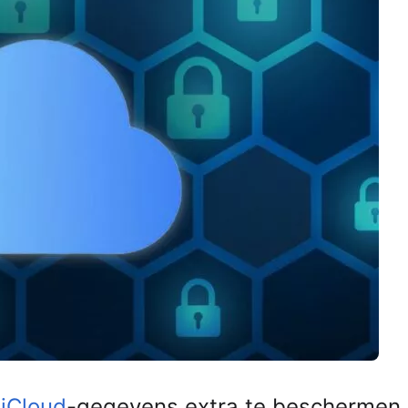
e
iCloud
-gegevens extra te beschermen.