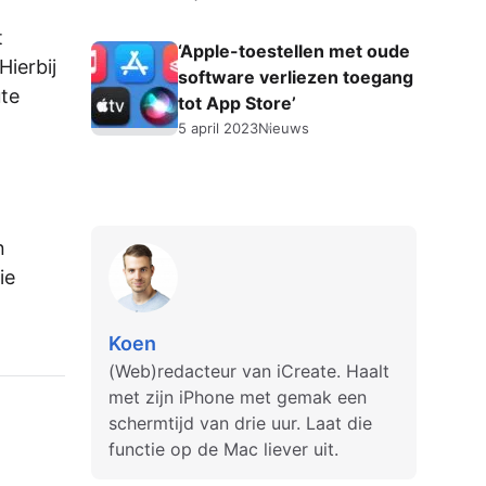
t
‘Apple-toestellen met oude
Hierbij
software verliezen toegang
ute
tot App Store’
5 april 2023
Nieuws
n
ie
Koen
(Web)redacteur van iCreate. Haalt
met zijn iPhone met gemak een
schermtijd van drie uur. Laat die
functie op de Mac liever uit.