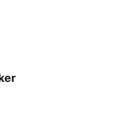
Apple Watch SE 2022
Apple Watch Ultra 2
Apple Watch Ultra
Alle Apple Watches
ker