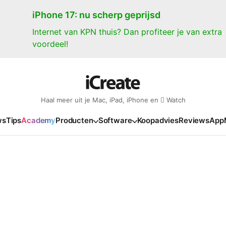
iPhone 17: nu scherp geprijsd
Internet van KPN thuis? Dan profiteer je van extra
voordeel!
Haal meer uit je Mac, iPad, iPhone en  Watch
ws
Tips
Academy
Producten
Software
Koopadvies
Reviews
App
iPad
iPadOS
o
en Gate
iPad Pro 2025
iPadOS 27
NIEUW
NIEUW
NIEUW
NIEUW
e
iPad Air 2026
iPadOS 26
NIEUW
 2026
oia
iPad Air 2025
iPadOS 18
NIEUW
o M5
oma
iPad mini 7
iPadOS 17
NIEUW
NIEUW
24
ura
iPad 2025
NIEUW