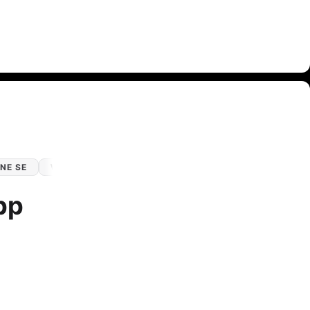
NE SE
WHATSAPP
pp