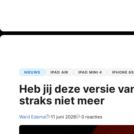
NIEUWS
IPAD AIR
IPAD MINI 4
IPHONE 6S
Heb jij deze versie 
straks niet meer
Auteur:
Ward
Edema
11 juni 2026
0 reacties