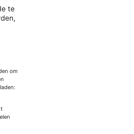
le te
rden,
rden om
en
laden:
rt
elen