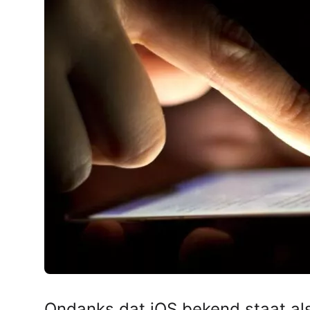
AirPods Pro 2
AirPods Max
AirPods Max 2
GERUCHTEN
Alle AirPods
Ondanks dat iOS bekend staat als 