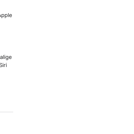
Apple
alige
iri