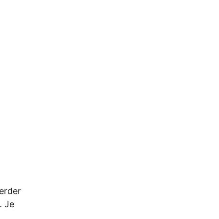
erder
. Je