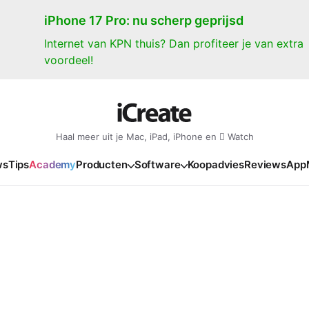
iPhone 17 Pro: nu scherp geprijsd
Internet van KPN thuis? Dan profiteer je van extra
voordeel!
Haal meer uit je Mac, iPad, iPhone en  Watch
ws
Tips
Academy
Producten
Software
Koopadvies
Reviews
App
iPad
iPadOS
o
en Gate
iPad Pro 2025
iPadOS 27
NIEUW
NIEUW
NIEUW
NIEUW
e
iPad Air 2026
iPadOS 26
NIEUW
 2026
oia
iPad Air 2025
iPadOS 18
NIEUW
o M5
oma
iPad mini 7
iPadOS 17
NIEUW
NIEUW
24
ura
iPad 2025
NIEUW