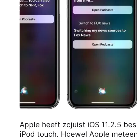
AirPods Pro 2
AirPods Max
AirPods Max 2
GERUCHTEN
Alle AirPods
Apple heeft zojuist iOS 11.2.5 be
iPod touch. Hoewel Apple meteen 