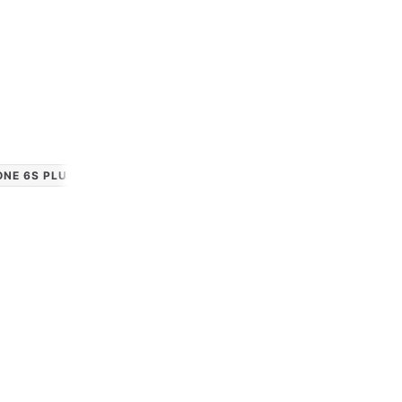
Apple Watch SE 2022
Apple Watch Ultra 2
Apple Watch Ultra
Alle Apple Watches
ONE 6S PLUS
IPHONE 7
IPHONE 7 PLUS
IPHONE 8