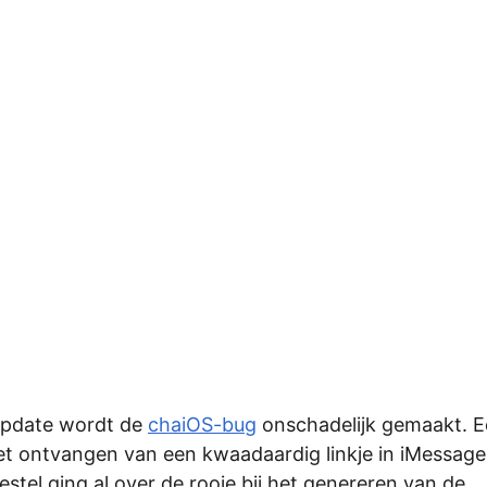
 update wordt de
chaiOS-bug
onschadelijk gemaakt. E
et ontvangen van een kwaadaardig linkje in iMessage
oestel ging al over de rooie bij het genereren van de