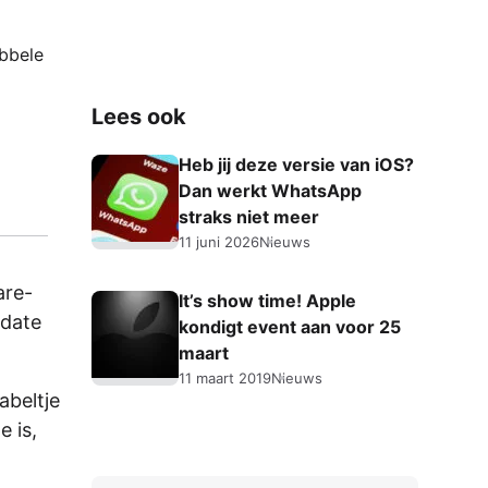
ubbele
Lees ook
Heb jij deze versie van iOS?
Dan werkt WhatsApp
straks niet meer
11 juni 2026
Nieuws
are-
It’s show time! Apple
pdate
kondigt event aan voor 25
maart
11 maart 2019
Nieuws
abeltje
e is,