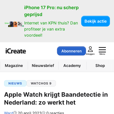
iPhone 17 Pro: nu scherp
geprijsd
Bekijk actie
Internet van KPN thuis? Dan
profiteer je van extra
voordeel!
Abonneren
Menu
Inloggen
Magazine
Nieuwsbrief
Academy
Shop
NIEUWS
WATCHOS 9
Apple Watch krijgt Baandetectie in
Nederland: zo werkt het
Auteur:
Ward
20 april 2023
0 reacties