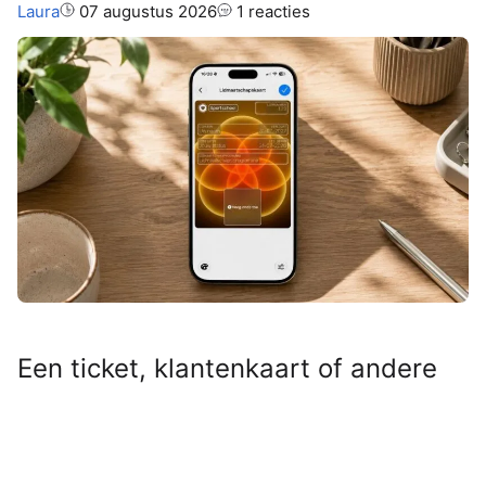
Auteur:
Laura
07 augustus 2026
1 reacties
Een ticket, klantenkaart of andere
QR- of streepjescode die niet
geschikt was voor Apple Wallet?
Even door Pass4Wallet halen en hij