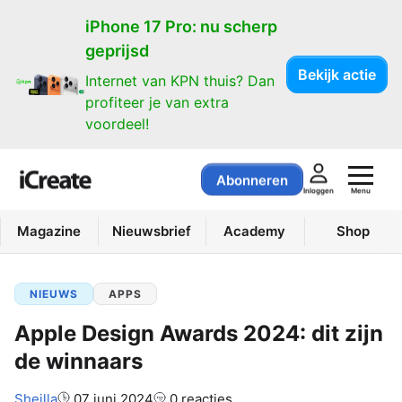
iPhone 17 Pro: nu scherp
geprijsd
Bekijk actie
Internet van KPN thuis? Dan
profiteer je van extra
voordeel!
Abonneren
Menu
Inloggen
Magazine
Nieuwsbrief
Academy
Shop
NIEUWS
APPS
Apple Design Awards 2024: dit zijn
de winnaars
Auteur:
Sheilla
07 juni 2024
0 reacties