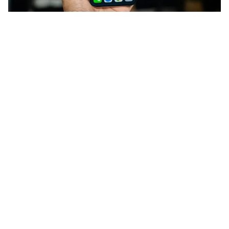
Als je in het buitenland op vakantie
gaat en deze apps op je
iPhone
staan, kun je een boete tot wel
1500 euro ontvangen. Wees
gewaarschuwd!
Lees verder na de advertentie