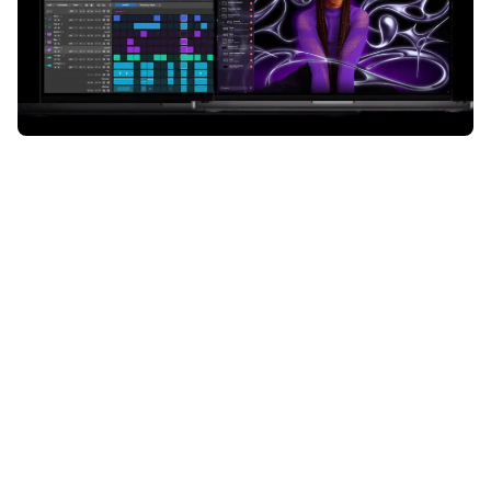
Er staan nieuwe updates klaar voor
Pixelmator Pro
en
Logic Pro
,
inclusief een heleboel nieuwe
functies. Hier vind je ze allemaal.
Lees verder na de advertentie