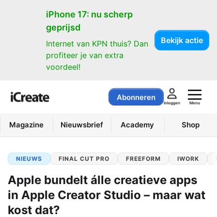
iPhone 17: nu scherp
geprijsd
Bekijk actie
Internet van KPN thuis? Dan
profiteer je van extra
voordeel!
Abonneren
Menu
Inloggen
Magazine
Nieuwsbrief
Academy
Shop
NIEUWS
FINAL CUT PRO
FREEFORM
IWORK
Apple bundelt álle creatieve apps
in Apple Creator Studio – maar wat
kost dat?