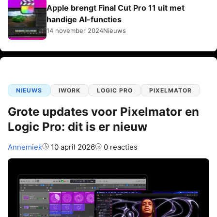
Apple brengt Final Cut Pro 11 uit met
handige AI-functies
14 november 2024
Nieuws
NIEUWS
IWORK
LOGIC PRO
PIXELMATOR
Grote updates voor Pixelmator en
Logic Pro: dit is er nieuw
Auteur:
Annemiek
10 april 2026
0 reacties