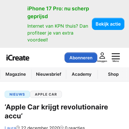
iPhone 17 Pro: nu scherp
geprijsd
Bekijk actie
Internet van KPN thuis? Dan
profiteer je van extra
voordeel!
Abonneren
Menu
Inloggen
Magazine
Nieuwsbrief
Academy
Shop
NIEUWS
APPLE CAR
‘Apple Car krijgt revolutionaire
accu’
Auteur:
Laura
22 december 2020
0 reacties