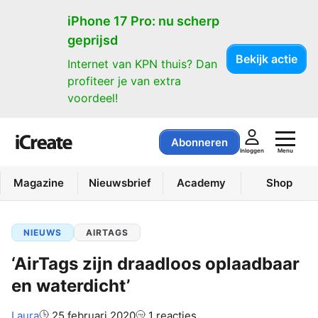
iPhone 17 Pro: nu scherp
geprijsd
Bekijk actie
Internet van KPN thuis? Dan
profiteer je van extra
voordeel!
Abonneren
Menu
Inloggen
Magazine
Nieuwsbrief
Academy
Shop
NIEUWS
AIRTAGS
‘AirTags zijn draadloos oplaadbaar
en waterdicht’
Auteur:
Laura
25 februari 2020
1 reacties