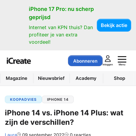
iPhone 17 Pro: nu scherp
geprijsd
Bekijk actie
Internet van KPN thuis? Dan
profiteer je van extra
voordeel!
Abonneren
Menu
Inloggen
Magazine
Nieuwsbrief
Academy
Shop
KOOPADVIES
IPHONE 14
iPhone 14 vs. iPhone 14 Plus: wat
zijn de verschillen?
Auteur:
Laura
09 september 2022
0 reacties