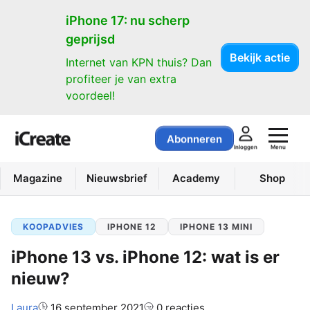
iPhone 17: nu scherp
geprijsd
Bekijk actie
Internet van KPN thuis? Dan
profiteer je van extra
voordeel!
Abonneren
Menu
Inloggen
Magazine
Nieuwsbrief
Academy
Shop
KOOPADVIES
IPHONE 12
IPHONE 13 MINI
iPhone 13 vs. iPhone 12: wat is er
nieuw?
Auteur:
Laura
16 september 2021
0 reacties