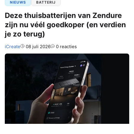
NIEUWS
BATTERIJ
Deze thuisbatterijen van Zendure
zijn nu véél goedkoper (en verdien
je zo terug)
Auteur:
iCreate
08 juli 2026
0 reacties