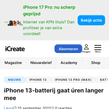
iPhone 17 Pro: nu scherp
geprijsd
Bekijk actie
Internet van KPN thuis? Dan
profiteer je van extra
voordeel!
Abonneren
Menu
Inloggen
Magazine
Nieuwsbrief
Academy
Shop
NIEUWS
IPHONE 13
IPHONE 13 PRO (MAX)
BATT
iPhone 13-batterij gaat úren langer
mee
Auteur:
Laura
15 september 2021
0 reacties