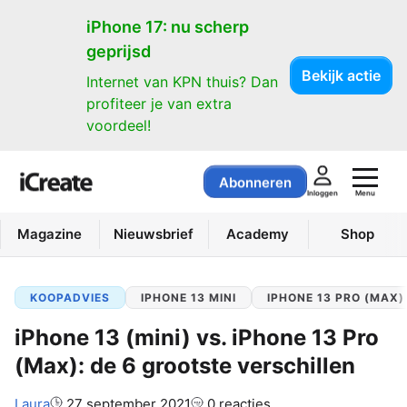
iPhone 17: nu scherp
geprijsd
Bekijk actie
Internet van KPN thuis? Dan
profiteer je van extra
voordeel!
Abonneren
Menu
Inloggen
Magazine
Nieuwsbrief
Academy
Shop
KOOPADVIES
IPHONE 13 MINI
IPHONE 13 PRO (MAX)
iPhone 13 (mini) vs. iPhone 13 Pro
(Max): de 6 grootste verschillen
Auteur:
Laura
27 september 2021
0 reacties