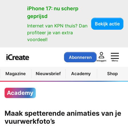
iPhone 17: nu scherp
geprijsd
Bekijk actie
Internet van KPN thuis? Dan
profiteer je van extra
voordeel!
Abonneren
Menu
Inloggen
Magazine
Nieuwsbrief
Academy
Shop
Academy
Maak spetterende animaties van je
vuurwerkfoto’s