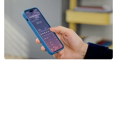
Je hebt ze vast weleens gezien: de
horizontale lijntjes met kleurverloop
in de app
Weer
. En die zeggen je
misschien meer dan je in eerste
instantie zou denken …