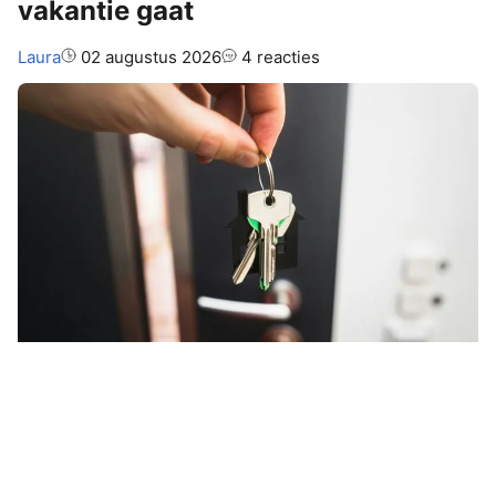
vakantie gaat
Auteur:
Laura
02 augustus 2026
4 reacties
Je bent onderweg naar je
vakantiebestemming en ineens