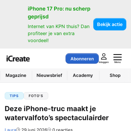
iPhone 17 Pro: nu scherp
geprijsd
Bekijk actie
Internet van KPN thuis? Dan
profiteer je van extra
voordeel!
Abonneren
Menu
Inloggen
Magazine
Nieuwsbrief
Academy
Shop
TIPS
FOTO'S
Deze iPhone-truc maakt je
watervalfoto’s spectaculairder
Auteur:
Laura
29 juni 2026
0 reacties