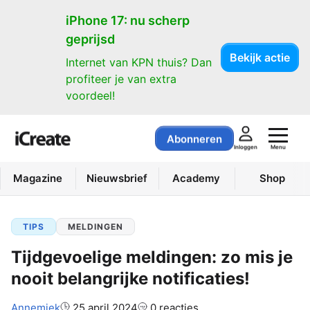
iPhone 17: nu scherp
geprijsd
Bekijk actie
Internet van KPN thuis? Dan
profiteer je van extra
voordeel!
Abonneren
Menu
Inloggen
Magazine
Nieuwsbrief
Academy
Shop
TIPS
MELDINGEN
Tijdgevoelige meldingen: zo mis je
nooit belangrijke notificaties!
Auteur:
Annemiek
25 april 2024
0 reacties