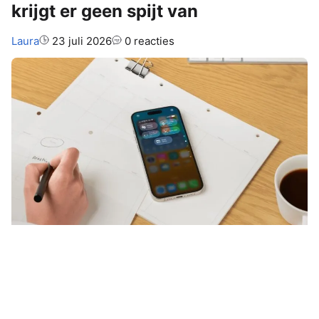
krijgt er geen spijt van
Auteur:
Laura
23 juli 2026
0 reacties
Het Bedieningspaneel op je iPhone
is veel meer dan alleen een plek om