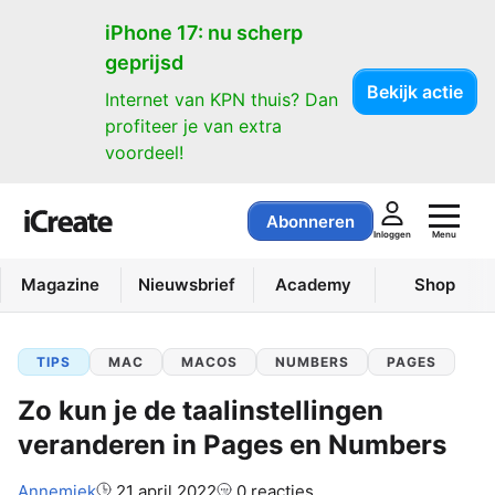
iPhone 17: nu scherp
geprijsd
Bekijk actie
Internet van KPN thuis? Dan
profiteer je van extra
voordeel!
Abonneren
Menu
Inloggen
Magazine
Nieuwsbrief
Academy
Shop
TIPS
MAC
MACOS
NUMBERS
PAGES
Zo kun je de taalinstellingen
veranderen in Pages en Numbers
Auteur:
Annemiek
21 april 2022
0 reacties