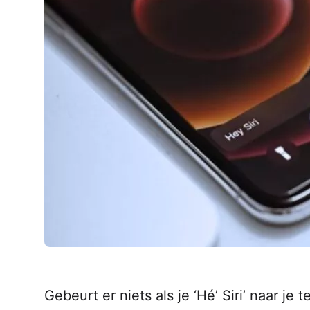
AirPods Pro 2
AirPods Max
AirPods Max 2
GERUCHTEN
Alle AirPods
Gebeurt er niets als je ‘Hé’ Siri’ naar je 