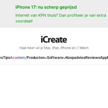
iPhone 17: nu scherp geprijsd
Internet van KPN thuis? Dan profiteer je van extra
voordeel!
Haal meer uit je Mac, iPad, iPhone en  Watch
ws
Tips
Academy
Producten
Software
Koopadvies
Reviews
App
iPad
iPadOS
o
en Gate
iPad Pro 2025
iPadOS 27
NIEUW
NIEUW
NIEUW
NIEUW
e
iPad Air 2026
iPadOS 26
NIEUW
 2026
oia
iPad Air 2025
iPadOS 18
NIEUW
o M5
oma
iPad mini 7
iPadOS 17
NIEUW
NIEUW
24
ura
iPad 2025
NIEUW