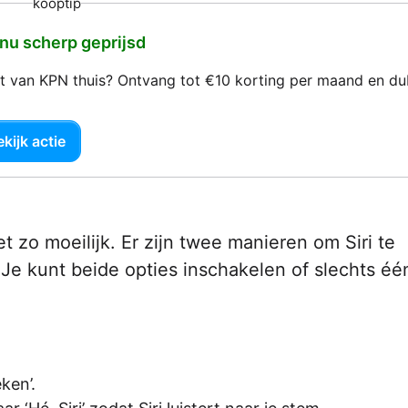
kooptip
 nu scherp geprijsd
net van KPN thuis? Ontvang tot €10 korting per maand en d
kijk actie
et zo moeilijk. Er zijn twee manieren om Siri te
 Je kunt beide opties inschakelen of slechts éé
ken’.