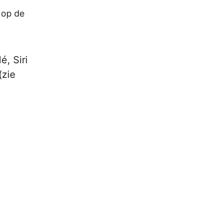
r op de
é, Siri
(zie