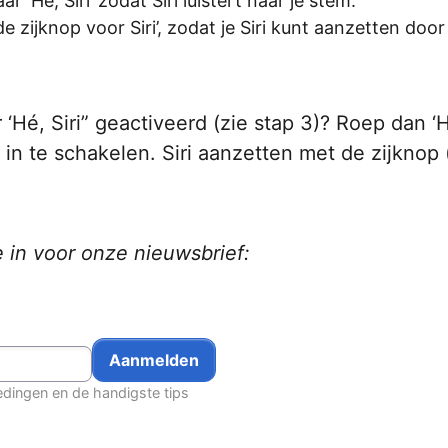
r ‘Hé, Siri’ zodat Siri luistert naar je stem.
e zijknop voor Siri’, zodat je Siri kunt aanzetten doo
 ‘Hé, Siri” geactiveerd (zie stap 3)? Roep dan ‘H
n te schakelen. Siri aanzetten met de zijknop 
e in voor onze nieuwsbrief:
edingen en de handigste tips