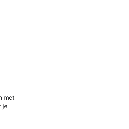
en met
 je