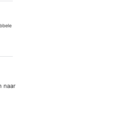
ubbele
n naar