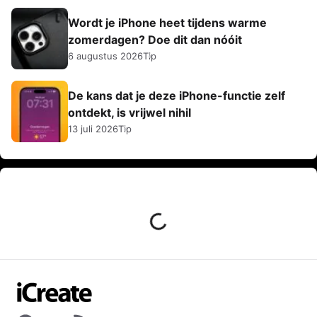
Wordt je iPhone heet tijdens warme
zomerdagen? Doe dit dan nóóit
6 augustus 2026
Tip
De kans dat je deze iPhone-functie zelf
ontdekt, is vrijwel nihil
13 juli 2026
Tip
TIPS
GEZONDHEID
VERGRENDELSCHERM
De kans dat je deze iPhone-functie
zelf ontdekt, is vrijwel nihil
Auteur:
Laura
13 juli 2026
0 reacties