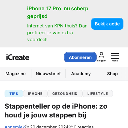
iPhone 17 Pro: nu scherp
geprijsd
Bekijk actie
Internet van KPN thuis? Dan
profiteer je van extra
voordeel!
Abonneren
Menu
Inloggen
Magazine
Nieuwsbrief
Academy
Shop
TIPS
IPHONE
GEZONDHEID
LIFESTYLE
Stappenteller op de iPhone: zo
houd je jouw stappen bij
Auteur:
Annemiek
20 december 2024
0 reacties