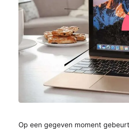
AirPods Pro 2
AirPods Max
AirPods Max 2
GERUCHTEN
Alle AirPods
Op een gegeven moment gebeurt h