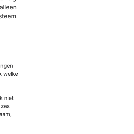
alleen
ysteem.
lingen
k welke
k niet
 zes
naam,