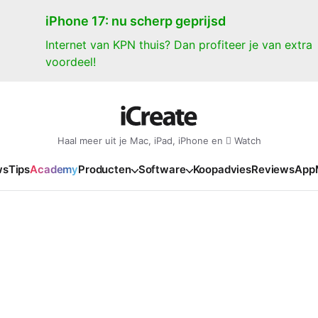
iPhone 17: nu scherp geprijsd
Internet van KPN thuis? Dan profiteer je van extra
voordeel!
Haal meer uit je Mac, iPad, iPhone en  Watch
ws
Tips
Academy
Producten
Software
Koopadvies
Reviews
App
iPad
iPadOS
o
en Gate
iPad Pro 2025
iPadOS 27
NIEUW
NIEUW
NIEUW
NIEUW
e
iPad Air 2026
iPadOS 26
NIEUW
 2026
oia
iPad Air 2025
iPadOS 18
NIEUW
o M5
oma
iPad mini 7
iPadOS 17
NIEUW
NIEUW
24
ura
iPad 2025
NIEUW