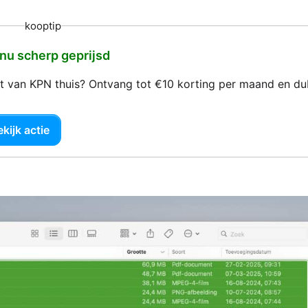
kooptip
 nu scherp geprijsd
net van KPN thuis? Ontvang tot €10 korting per maand en d
kijk actie