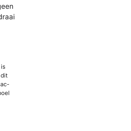
 geen
draai
is
dit
Mac-
boel