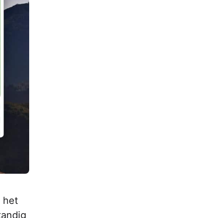
 het
tandig