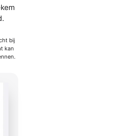
iekem
d.
ht bij
at kan
ennen.