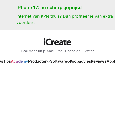
iPhone 17: nu scherp geprijsd
Internet van KPN thuis? Dan profiteer je van extra
voordeel!
Haal meer uit je Mac, iPad, iPhone en  Watch
ws
Tips
Academy
Producten
Software
Koopadvies
Reviews
App
iPad
iPadOS
o
en Gate
iPad Pro 2025
iPadOS 27
NIEUW
NIEUW
NIEUW
NIEUW
e
iPad Air 2026
iPadOS 26
NIEUW
 2026
oia
iPad Air 2025
iPadOS 18
NIEUW
o M5
oma
iPad mini 7
iPadOS 17
NIEUW
NIEUW
24
ura
iPad 2025
NIEUW