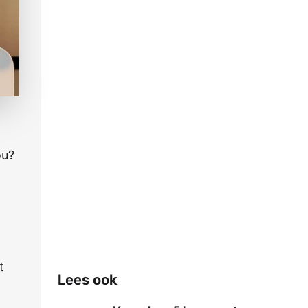
ou?
t
Lees ook