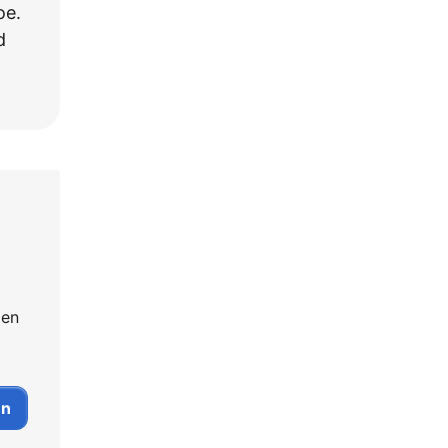
oe.
d
 en