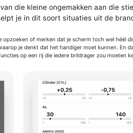
n van die kleine ongemakken aan die st
helpt je in dit soort situaties uit de bran
kte opzoeken of merken dat je scherm toch wel héél dic
 waarop je denkt dat het handiger moet kunnen. En d
ncties op een rij die iedere brildrager zou moeten k