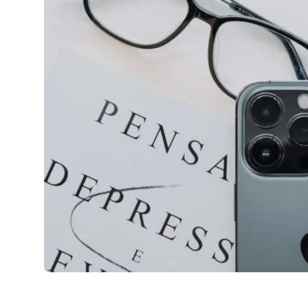
AirPods Pro 2
AirPods Max
AirPods Max 2
GERUCHTEN
Alle AirPods