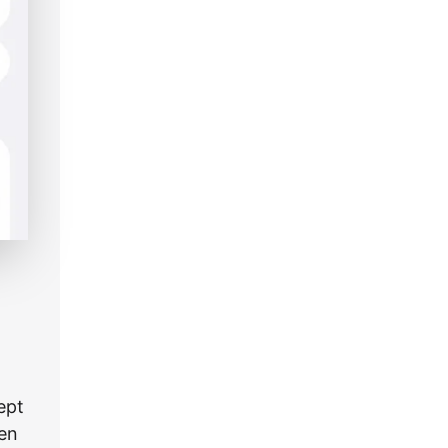
ept
 en