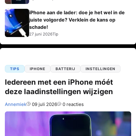
iPhone aan de lader: doe je het wel in de
juiste volgorde? Verklein de kans op
schade!
27 juni 2026
Tip
TIPS
IPHONE
BATTERIJ
INSTELLINGEN
Iedereen met een iPhone móét
deze laadinstellingen wijzigen
Auteur:
Annemiek
09 juli 2026
0 reacties