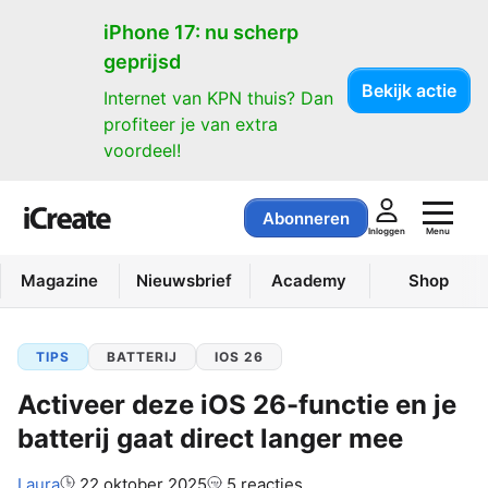
iPhone 17: nu scherp
geprijsd
Bekijk actie
Internet van KPN thuis? Dan
profiteer je van extra
voordeel!
Abonneren
Menu
Inloggen
Magazine
Nieuwsbrief
Academy
Shop
TIPS
BATTERIJ
IOS 26
Activeer deze iOS 26-functie en je
batterij gaat direct langer mee
Auteur:
Laura
22 oktober 2025
5 reacties