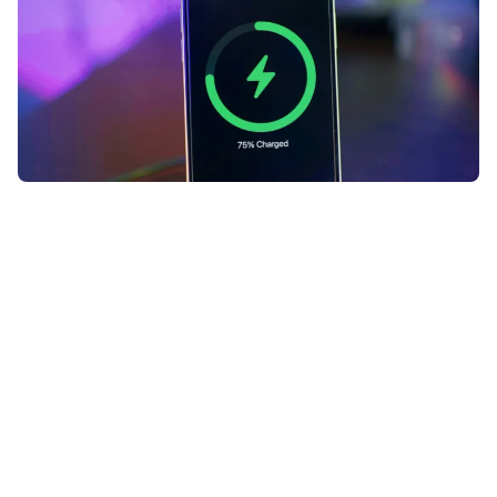
De
iPhone
heeft allerlei
laadinstellingen om zijn batterij te
beschermen tegen slijtage. Heb je
deze al ingeschakeld?
Lees verder na de advertentie