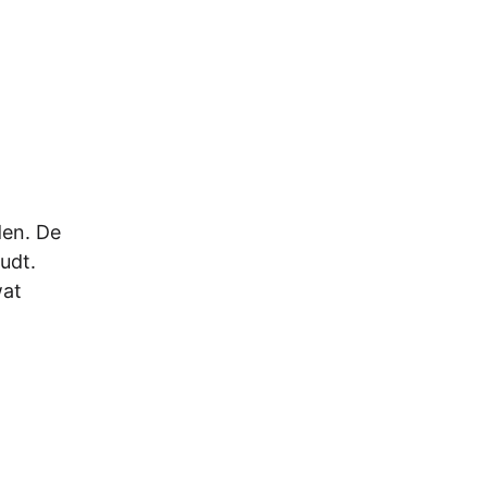
den. De
udt.
wat