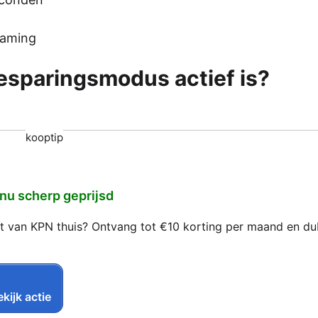
eaming
besparingsmodus actief is?
kooptip
 nu scherp geprijsd
net van KPN thuis? Ontvang tot €10 korting per maand en d
kijk actie