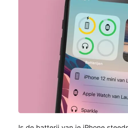
AirPods Pro 2
AirPods Max
AirPods Max 2
GERUCHTEN
Alle AirPods
Is de batterij van je iPhone steed