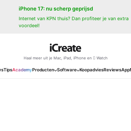
iPhone 17: nu scherp geprijsd
Internet van KPN thuis? Dan profiteer je van extra
voordeel!
Haal meer uit je Mac, iPad, iPhone en  Watch
ws
Tips
Academy
Producten
Software
Koopadvies
Reviews
App
iPad
iPadOS
o
en Gate
iPad Pro 2025
iPadOS 27
NIEUW
NIEUW
NIEUW
NIEUW
e
iPad Air 2026
iPadOS 26
NIEUW
 2026
oia
iPad Air 2025
iPadOS 18
NIEUW
o M5
oma
iPad mini 7
iPadOS 17
NIEUW
NIEUW
24
ura
iPad 2025
NIEUW