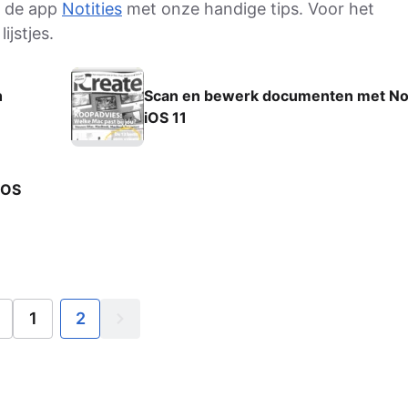
it de app
Notities
met onze handige tips. Voor het
ijstjes.
h
Scan en bewerk documenten met Noti
iOS 11
cOS
1
2
orige
Volgende