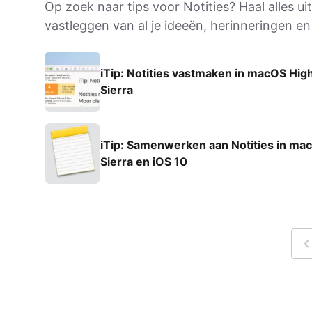
Op zoek naar tips voor Notities? Haal alles u
AirPods Pro 2
vastleggen van al je ideeën, herinneringen en l
AirPods Max
AirPods Max 2
GERUCHTEN
iTip: Notities vastmaken in macOS Hig
Alle AirPods
Sierra
iTip: Samenwerken aan Notities in ma
Sierra en iOS 10
V