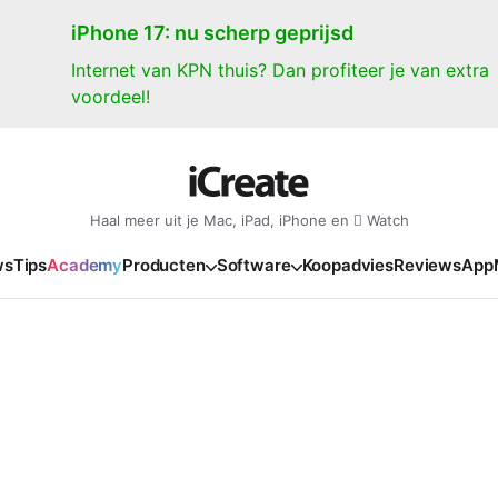
iPhone 17: nu scherp geprijsd
Internet van KPN thuis? Dan profiteer je van extra
voordeel!
Haal meer uit je Mac, iPad, iPhone en  Watch
ws
Tips
Academy
Producten
Software
Koopadvies
Reviews
App
iPad
iPadOS
o
en Gate
iPad Pro 2025
iPadOS 27
NIEUW
NIEUW
NIEUW
NIEUW
e
iPad Air 2026
iPadOS 26
NIEUW
 2026
oia
iPad Air 2025
iPadOS 18
NIEUW
o M5
oma
iPad mini 7
iPadOS 17
NIEUW
NIEUW
24
ura
iPad 2025
NIEUW