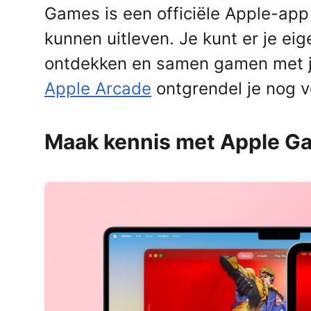
Games is een officiële Apple-app
AirPods Pro 2
kunnen uitleven. Je kunt er je ei
AirPods Max
AirPods Max 2
ontdekken en samen gamen met j
GERUCHTEN
Alle AirPods
Apple Arcade
ontgrendel je nog v
Maak kennis met Apple G