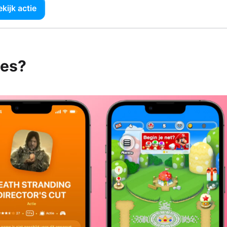
kijk actie
mes?