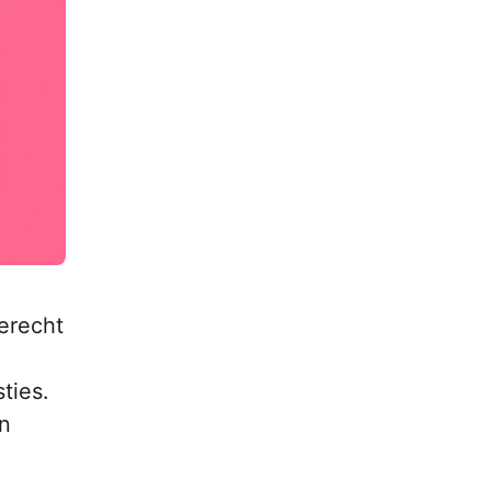
erecht
ties.
en