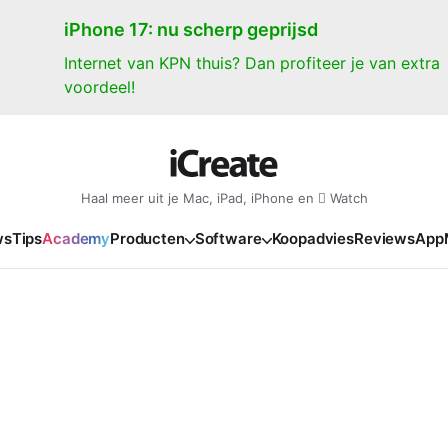
iPhone 17: nu scherp geprijsd
Internet van KPN thuis? Dan profiteer je van extra
voordeel!
Haal meer uit je Mac, iPad, iPhone en  Watch
ws
Tips
Academy
Producten
Software
Koopadvies
Reviews
App
iPad
iPadOS
o
en Gate
iPad Pro 2025
iPadOS 27
NIEUW
NIEUW
NIEUW
NIEUW
e
iPad Air 2026
iPadOS 26
NIEUW
 2026
oia
iPad Air 2025
iPadOS 18
NIEUW
o M5
oma
iPad mini 7
iPadOS 17
NIEUW
NIEUW
24
ura
iPad 2025
NIEUW