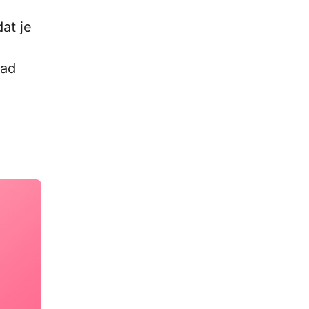
at je
lad