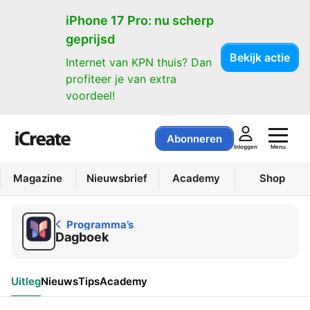
Programma’s
iPhone 17 Pro: nu scherp
geprijsd
Bekijk actie
Internet van KPN thuis? Dan
profiteer je van extra
voordeel!
Abonneren
Menu
Inloggen
Magazine
Nieuwsbrief
Academy
Shop
Programma’s
Dagboek
Uitleg
Nieuws
Tips
Academy