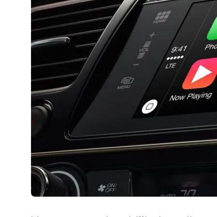
AirPods Pro 2
AirPods Max
AirPods Max 2
GERUCHTEN
Alle AirPods