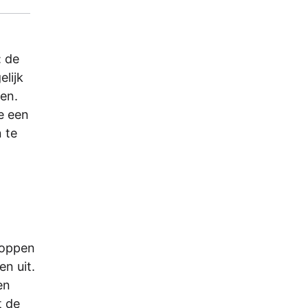
: de
elijk
len.
e een
 te
noppen
en uit.
en
t de