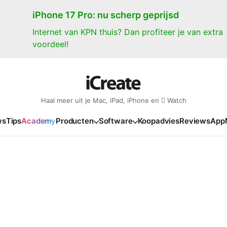
iPhone 17 Pro: nu scherp geprijsd
Internet van KPN thuis? Dan profiteer je van extra
voordeel!
Haal meer uit je Mac, iPad, iPhone en  Watch
ws
Tips
Academy
Producten
Software
Koopadvies
Reviews
App
iPad
iPadOS
o
en Gate
iPad Pro 2025
iPadOS 27
NIEUW
NIEUW
NIEUW
NIEUW
e
iPad Air 2026
iPadOS 26
NIEUW
 2026
oia
iPad Air 2025
iPadOS 18
NIEUW
o M5
oma
iPad mini 7
iPadOS 17
NIEUW
NIEUW
24
ura
iPad 2025
NIEUW