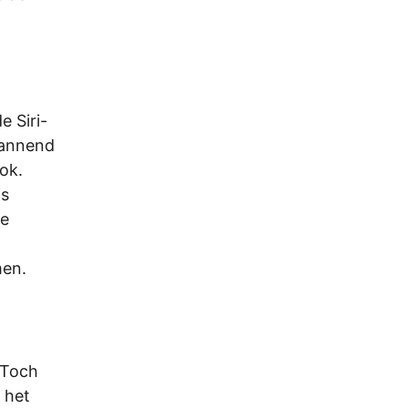
e Siri-
pannend
ok.
is
de
men.
 Toch
 het