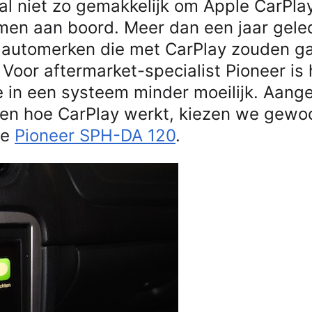
al niet zo gemakkelijk om Apple CarPla
emen aan boord. Meer dan een jaar gele
t automerken die met CarPlay zouden g
 Voor aftermarket-specialist Pioneer is 
 in een systeem minder moeilijk. Aang
f en hoe CarPlay werkt, kiezen we gewo
de
Pioneer SPH-DA 120
.