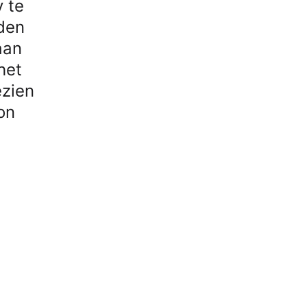
y te
den
aan
het
ezien
on