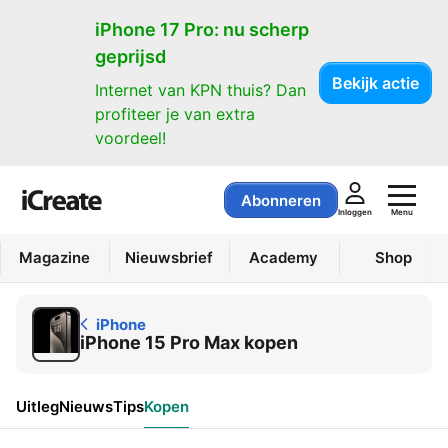
iPhone
iPhone 17 Pro: nu scherp
geprijsd
Bekijk actie
Internet van KPN thuis? Dan
profiteer je van extra
voordeel!
Abonneren
Menu
Inloggen
Magazine
Nieuwsbrief
Academy
Shop
iPhone
iPhone 15 Pro Max kopen
Uitleg
Nieuws
Tips
Kopen