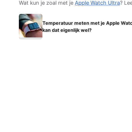
Wat kun je zoal met je
Apple Watch Ultra
? Le
AirPods Pro 2
AirPods Max
Temperatuur meten met je Apple Watc
AirPods Max 2
GERUCHTEN
kan dat eigenlijk wel?
Alle AirPods