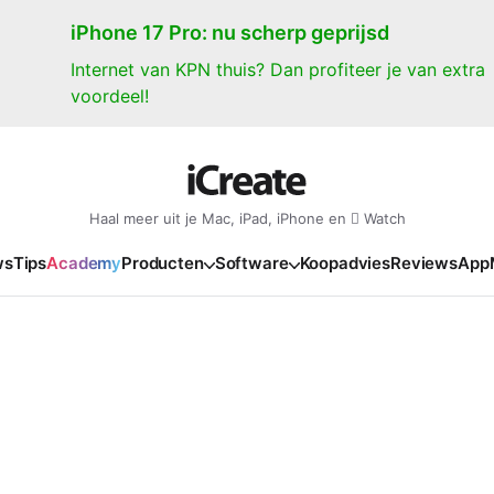
iPhone 17 Pro: nu scherp geprijsd
Internet van KPN thuis? Dan profiteer je van extra
voordeel!
Haal meer uit je Mac, iPad, iPhone en  Watch
ws
Tips
Academy
Producten
Software
Koopadvies
Reviews
App
iPad
iPadOS
o
en Gate
iPad Pro 2025
iPadOS 27
NIEUW
NIEUW
NIEUW
NIEUW
e
iPad Air 2026
iPadOS 26
NIEUW
 2026
oia
iPad Air 2025
iPadOS 18
NIEUW
o M5
oma
iPad mini 7
iPadOS 17
NIEUW
NIEUW
24
ura
iPad 2025
NIEUW