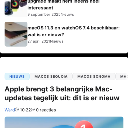
upgrade maakt hem ineens heel
interessant
9 september 2025
Nieuws
macOS 11.3 en watchOS 7.4 beschikbaar:
wat is er nieuw?
27 april 2021
Nieuws
NIEUWS
MACOS SEQUOIA
MACOS SONOMA
MA
Apple brengt 3 belangrijke Mac-
updates tegelijk uit: dit is er nieuw
Auteur:
Ward
10:22
0 reacties