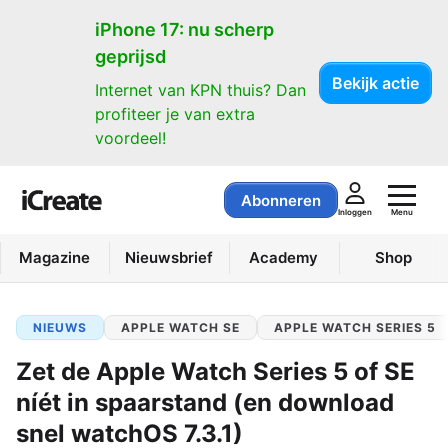
iPhone 17: nu scherp
geprijsd
Bekijk actie
Internet van KPN thuis? Dan
profiteer je van extra
voordeel!
Abonneren
Menu
Inloggen
Magazine
Nieuwsbrief
Academy
Shop
NIEUWS
APPLE WATCH SE
APPLE WATCH SERIES 5
Zet de Apple Watch Series 5 of SE
níét in spaarstand (en download
snel watchOS 7.3.1)