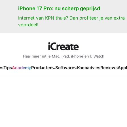
iPhone 17 Pro: nu scherp geprijsd
Internet van KPN thuis? Dan profiteer je van extra
voordeel!
Haal meer uit je Mac, iPad, iPhone en  Watch
ws
Tips
Academy
Producten
Software
Koopadvies
Reviews
App
iPad
iPadOS
o
en Gate
iPad Pro 2025
iPadOS 27
NIEUW
NIEUW
NIEUW
NIEUW
e
iPad Air 2026
iPadOS 26
NIEUW
 2026
oia
iPad Air 2025
iPadOS 18
NIEUW
o M5
oma
iPad mini 7
iPadOS 17
NIEUW
NIEUW
24
ura
iPad 2025
NIEUW