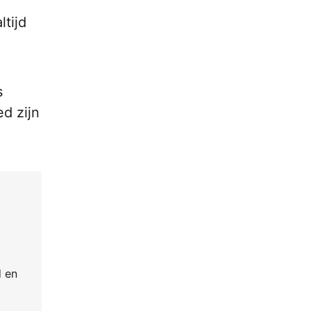
tijd
s
ed zijn
d en