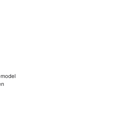
-model
en