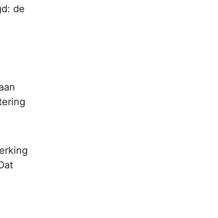
gd: de
 aan
tering
erking
Dat