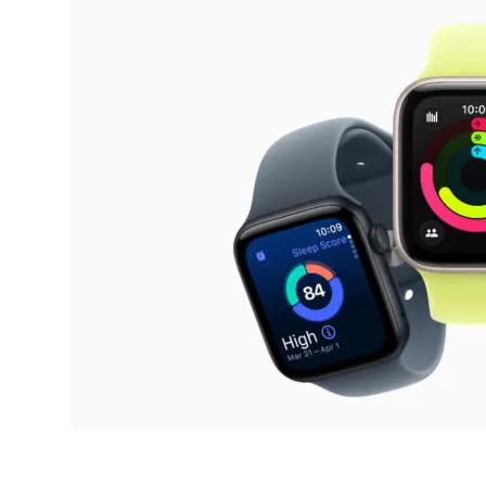
AirPods Pro 2
AirPods Max
AirPods Max 2
GERUCHTEN
Alle AirPods