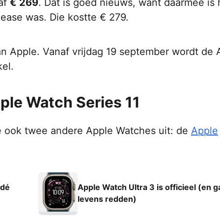
naf
€ 269
. Dat is goed nieuws, want daarmee is h
ease was. Die kostte € 279.
an Apple. Vanaf vrijdag 19 september wordt de 
el.
ple Watch Series 11
e ook twee andere Apple Watches uit: de
Apple
 dé
Apple Watch Ultra 3 is officieel (en g
levens redden)