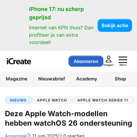
iPhone 17: nu scherp
geprijsd
Bekijk actie
Internet van KPN thuis? Dan
profiteer je van extra
voordeel!
Abonneren
Menu
Inloggen
Magazine
Nieuwsbrief
Academy
Shop
NIEUWS
APPLE WATCH
APPLE WATCH SERIES 11
Deze Apple Watch-modellen
hebben watchOS 26 ondersteuning
Auteur:
Annemiek
11 juni 2025
0 reacties