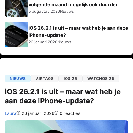
volgende maand mogelijk ook duurder
5 augustus 2026
Nieuws
iOS 26.2.1 is uit – maar wat heb je aan deze
iPhone-update?
26 januari 2026
Nieuws
NIEUWS
AIRTAGS
IOS 26
WATCHOS 26
iOS 26.2.1 is uit – maar wat heb je
aan deze iPhone-update?
Auteur:
Laura
26 januari 2026
0 reacties