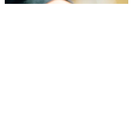
watchOS 26
zit vol vernieuwingen,
maar deze verandering heb je vast
nog niet gespot. Zonde, want hij
maakt je
Apple Watch
nóg handiger!
Lees verder na de advertentie