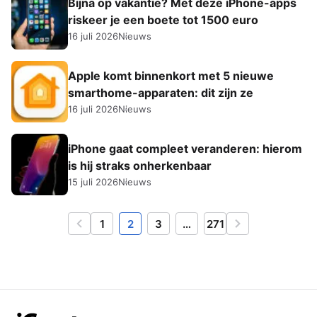
Bijna op vakantie? Met deze iPhone-apps
riskeer je een boete tot 1500 euro
16 juli 2026
Nieuws
Apple komt binnenkort met 5 nieuwe
smarthome-apparaten: dit zijn ze
16 juli 2026
Nieuws
iPhone gaat compleet veranderen: hierom
is hij straks onherkenbaar
15 juli 2026
Nieuws
1
2
3
…
271
Vorige
Volgende