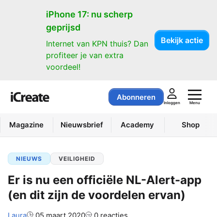
iPhone 17: nu scherp
geprijsd
Bekijk actie
Internet van KPN thuis? Dan
profiteer je van extra
voordeel!
Abonneren
Menu
Inloggen
Magazine
Nieuwsbrief
Academy
Shop
NIEUWS
VEILIGHEID
Er is nu een officiële NL-Alert-app
(en dit zijn de voordelen ervan)
Auteur:
Laura
05 maart 2020
0 reacties