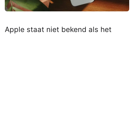
Apple staat niet bekend als het
bedrijf dat graag ideeën van
Android overneemt. Toch lijkt dat
met een aankomende iPhone-
update iOS 26.3 wel te gebeuren.
En eerlijk is eerlijk: dit is zo’n
Android-functie waar zelfs wij als
grote Apple-liefhebbers heel blij
van worden.
Lees verder na de advertentie