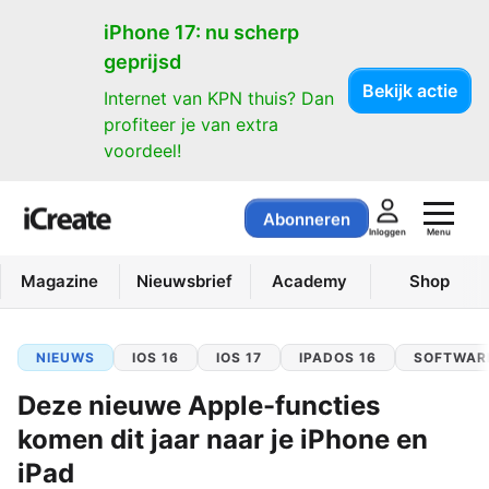
iPhone 17: nu scherp
geprijsd
Bekijk actie
Internet van KPN thuis? Dan
profiteer je van extra
voordeel!
Abonneren
Menu
Inloggen
Magazine
Nieuwsbrief
Academy
Shop
NIEUWS
IOS 16
IOS 17
IPADOS 16
SOFTWAR
Deze nieuwe Apple-functies
komen dit jaar naar je iPhone en
iPad