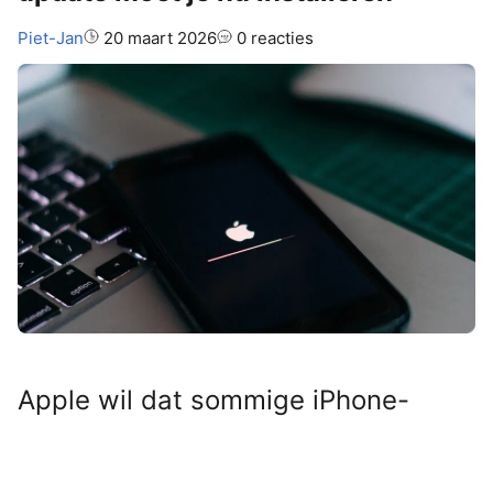
Auteur:
Piet-Jan
20 maart 2026
0 reacties
Apple wil dat sommige iPhone-
gebruikers snel in actie komen. Een
nieuwe update beschermt je toestel