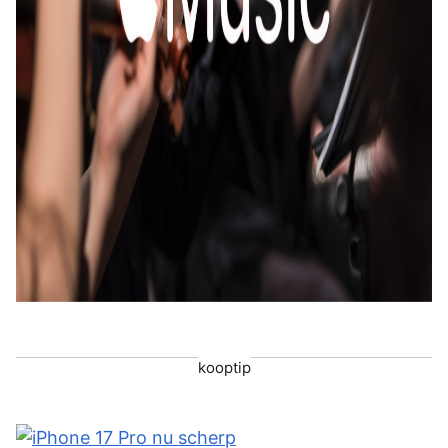
kooptip