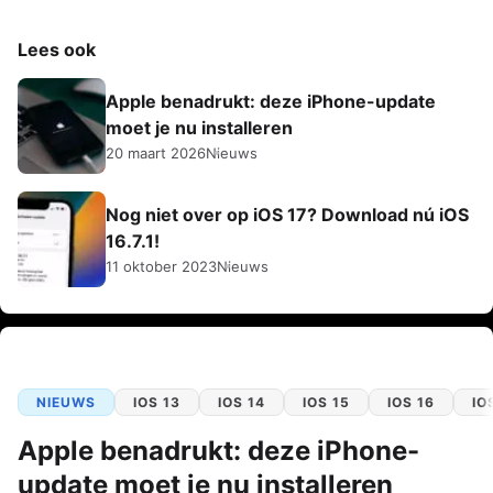
Lees ook
Apple benadrukt: deze iPhone-update
moet je nu installeren
20 maart 2026
Nieuws
Nog niet over op iOS 17? Download nú iOS
16.7.1!
11 oktober 2023
Nieuws
NIEUWS
IOS 13
IOS 14
IOS 15
IOS 16
IO
Apple benadrukt: deze iPhone-
update moet je nu installeren