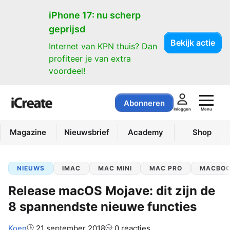
iPhone 17: nu scherp
geprijsd
Bekijk actie
Internet van KPN thuis? Dan
profiteer je van extra
voordeel!
Abonneren
Menu
Inloggen
Magazine
Nieuwsbrief
Academy
Shop
NIEUWS
IMAC
MAC MINI
MAC PRO
MACBO
Release macOS Mojave: dit zijn de
8 spannendste nieuwe functies
Auteur:
Koen
21 september 2018
0 reacties