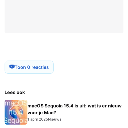
Toon 0 reacties
Lees ook
macOS Sequoia 15.4 is uit: wat is er nieuw
voor je Mac?
1 april 2025
Nieuws