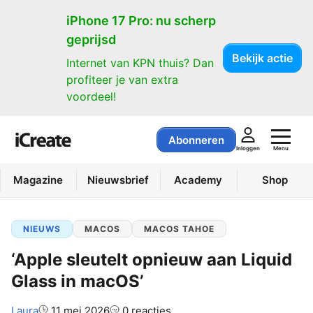
iPhone 17 Pro: nu scherp
geprijsd
Bekijk actie
Internet van KPN thuis? Dan
profiteer je van extra
voordeel!
Abonneren
Menu
Inloggen
Magazine
Nieuwsbrief
Academy
Shop
NIEUWS
MACOS
MACOS TAHOE
‘Apple sleutelt opnieuw aan Liquid
Glass in macOS’
Auteur:
Laura
11 mei 2026
0 reacties