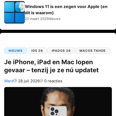
Windows 11 is een zegen voor Apple (en
dit is waarom)
20 maart 2025
Nieuws
NIEUWS
IOS 26
IPADOS 26
MACOS TAHOE
Je iPhone, iPad en Mac lopen
gevaar – tenzij je ze nú updatet
Auteur:
Ward
28 juli 2026
0 reacties