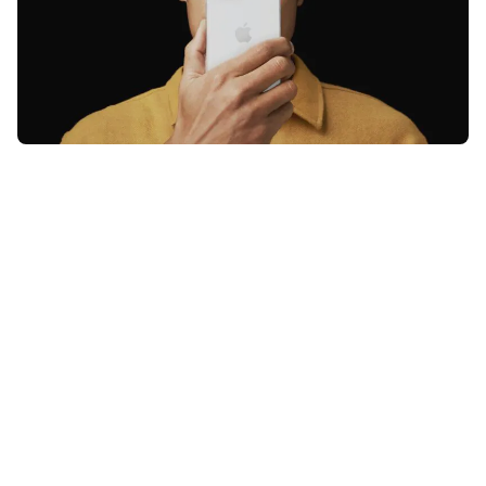
Je iPhone, iPad en Mac lopen
gevaar door een lange reeks
zwakheden in de software, maar er
staat al een update voor je klaar om
ze in één keer te fixen.
Lees verder na de advertentie