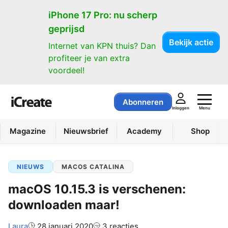
iPhone 17 Pro: nu scherp
geprijsd
Bekijk actie
Internet van KPN thuis? Dan
profiteer je van extra
voordeel!
Abonneren
Menu
Inloggen
Magazine
Nieuwsbrief
Academy
Shop
NIEUWS
MACOS CATALINA
macOS 10.15.3 is verschenen:
downloaden maar!
Auteur:
Laura
28 januari 2020
3 reacties