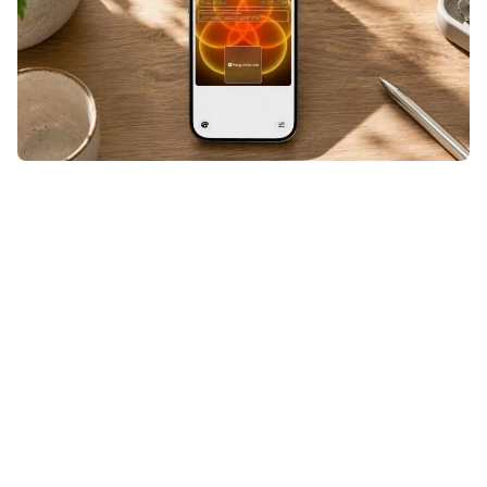
Een ticket, klantenkaart of andere
QR- of streepjescode die niet
geschikt was voor Apple Wallet?
Even door Pass4Wallet halen en hij
stond alsnog tussen je andere
passen. Maar nu Pass4Wallet niet
meer werkt, zul je op zoek moeten