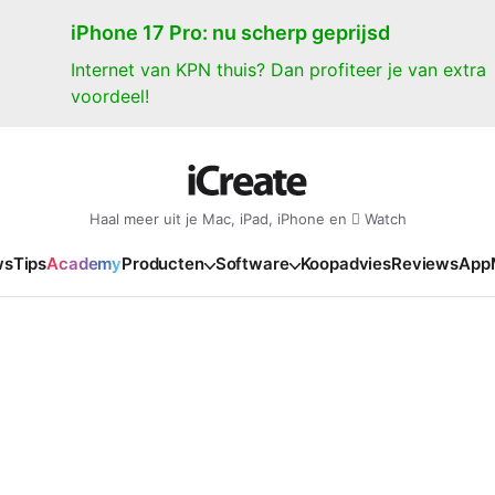
iPhone 17 Pro: nu scherp geprijsd
Internet van KPN thuis? Dan profiteer je van extra
voordeel!
Haal meer uit je Mac, iPad, iPhone en  Watch
ws
Tips
Academy
Producten
Software
Koopadvies
Reviews
App
iPad
iPadOS
o
en Gate
iPad Pro 2025
iPadOS 27
NIEUW
NIEUW
NIEUW
NIEUW
e
iPad Air 2026
iPadOS 26
NIEUW
 2026
oia
iPad Air 2025
iPadOS 18
NIEUW
o M5
oma
iPad mini 7
iPadOS 17
NIEUW
NIEUW
24
ura
iPad 2025
NIEUW