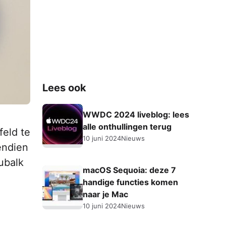
Lees ook
WWDC 2024 liveblog: lees
alle onthullingen terug
feld te
10 juni 2024
Nieuws
endien
nubalk
macOS Sequoia: deze 7
handige functies komen
naar je Mac
10 juni 2024
Nieuws