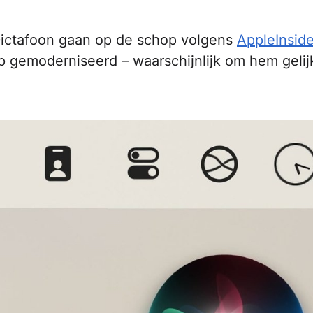
Dictafoon gaan op de schop volgens
AppleInside
p gemoderniseerd – waarschijnlijk om hem gelij