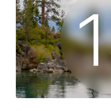
AirPods Pro 2
AirPods Max
AirPods Max 2
GERUCHTEN
Alle AirPods