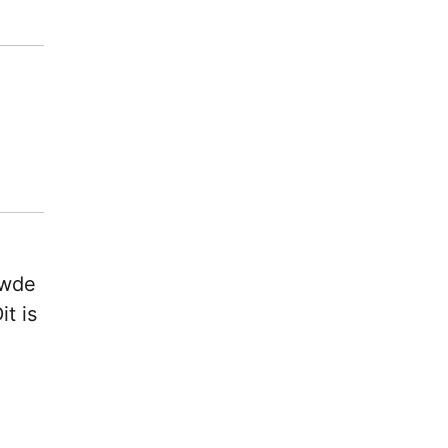
uwde
t is