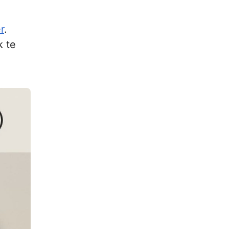
r
.
k te