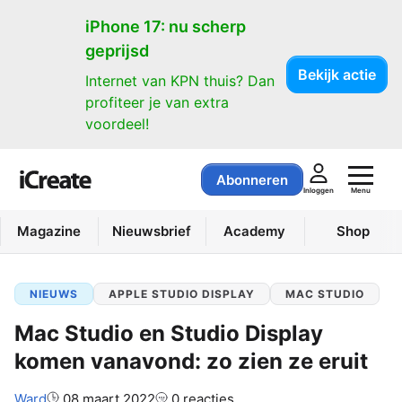
iPhone 17: nu scherp
geprijsd
Bekijk actie
Internet van KPN thuis? Dan
profiteer je van extra
voordeel!
Abonneren
Menu
Inloggen
Magazine
Nieuwsbrief
Academy
Shop
NIEUWS
APPLE STUDIO DISPLAY
MAC STUDIO
Mac Studio en Studio Display
komen vanavond: zo zien ze eruit
Auteur:
Ward
08 maart 2022
0 reacties