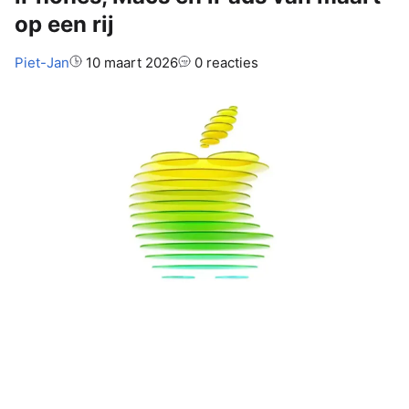
op een rij
Auteur:
Piet-Jan
10 maart 2026
0 reacties
Apple heeft in maart weer flink
uitgepakt met een reeks nieuwe