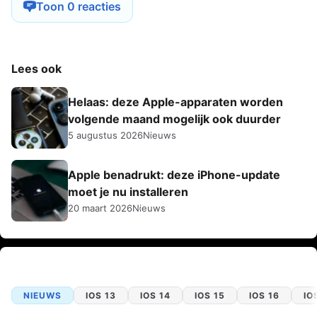
Toon 0 reacties
Lees ook
Helaas: deze Apple-apparaten worden
volgende maand mogelijk ook duurder
5 augustus 2026
Nieuws
Apple benadrukt: deze iPhone-update
moet je nu installeren
20 maart 2026
Nieuws
NIEUWS
IOS 13
IOS 14
IOS 15
IOS 16
IO