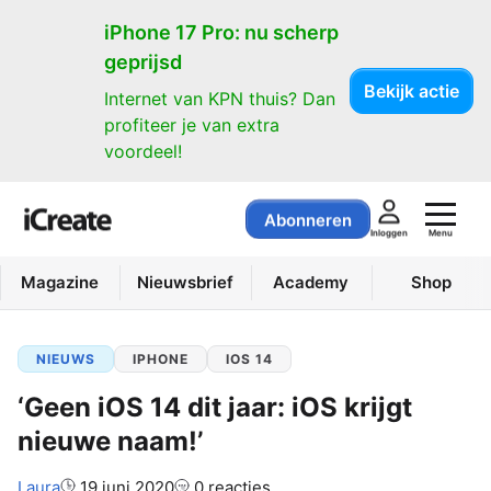
iPhone 17 Pro: nu scherp
geprijsd
Bekijk actie
Internet van KPN thuis? Dan
profiteer je van extra
voordeel!
Abonneren
Menu
Inloggen
Magazine
Nieuwsbrief
Academy
Shop
NIEUWS
IPHONE
IOS 14
‘Geen iOS 14 dit jaar: iOS krijgt
nieuwe naam!’
Auteur:
Laura
19 juni 2020
0 reacties