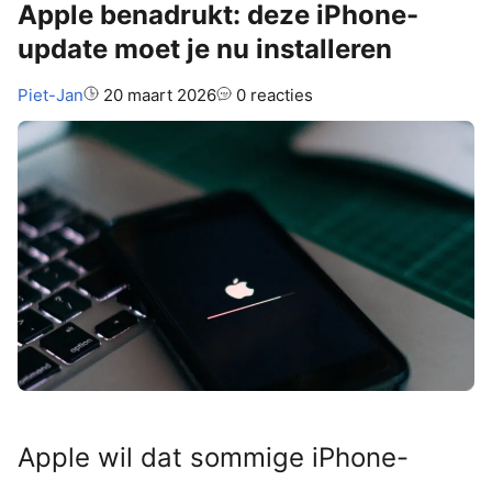
Apple benadrukt: deze iPhone-
update moet je nu installeren
Auteur:
Piet-Jan
20 maart 2026
0 reacties
Apple wil dat sommige iPhone-