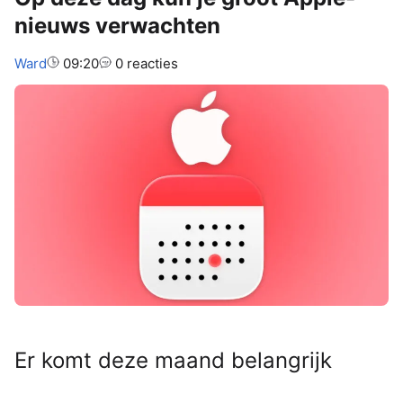
nieuws verwachten
Auteur:
Ward
09:20
0 reacties
Er komt deze maand belangrijk
Apple-nieuws aan! Op deze datum