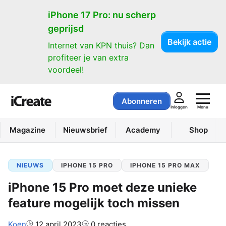
iPhone 17 Pro: nu scherp
geprijsd
Bekijk actie
Internet van KPN thuis? Dan
profiteer je van extra
voordeel!
Abonneren
Menu
Inloggen
Magazine
Nieuwsbrief
Academy
Shop
NIEUWS
IPHONE 15 PRO
IPHONE 15 PRO MAX
iPhone 15 Pro moet deze unieke
feature mogelijk toch missen
Auteur:
Koen
12 april 2023
0 reacties